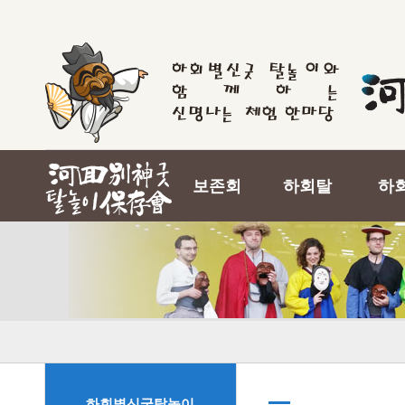
보존회
하회탈
하
하회별신굿탈놀이