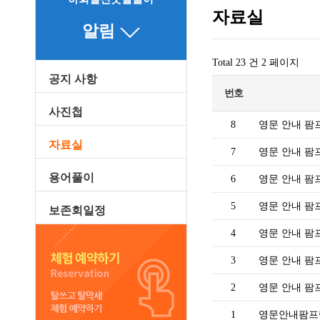
자료실
알림
Total 23 건
2 페이지
공지 사항
번호
사진첩
8
영문 안내 팜
자료실
7
영문 안내 팜
용어풀이
6
영문 안내 팜
5
영문 안내 팜
보존회일정
4
영문 안내 팜
3
영문 안내 팜
2
영문 안내 팜
1
영문안내팜프