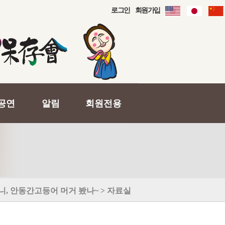
로그인
회원가입
공연
알림
회원전용
니, 안동간고등어 머거 봤나~ > 자료실