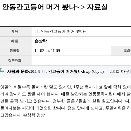
, 안동간고등어 머거 봤나~ > 자료실
니, 안동간고등어 머거 봤나~
제목
손상락
이 름
12-02-24 11:09
등록일
조회
첨부파일
사람과 문화2011-8 니, 간고등어 머거봤나.hwp
(0byte)
231회 다
옛말에 바쁠수록 돌아가란 말도 있지만, 1주년 행사가 코 앞에 닥쳐 있어
리며 잠시라도 짬을 내어 봅니다. 매월 발간되는 안동문화지킴이에서 발
년을 훌쩍 넘기고 있습니다. 첨부한 글은 8월호에 실을 원고입니다. 
들여다보는 시간이 되었으면 합니다. 점심 맛나게 드시고, 주말계획은 하
고맙습니다. 손상락 경상.