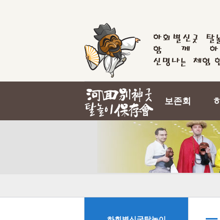
보존회
하회별신굿탈놀이