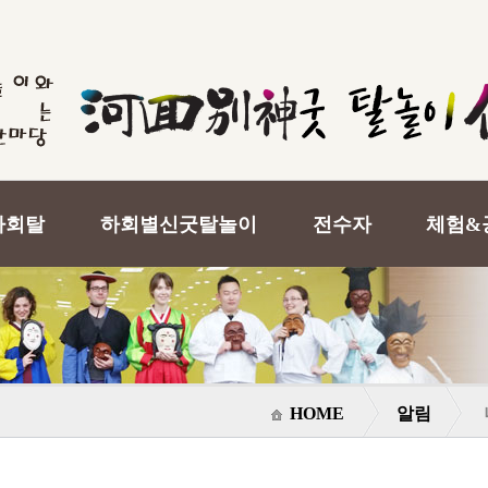
하회탈
하회별신굿탈놀이
전수자
체험&
HOME
알림