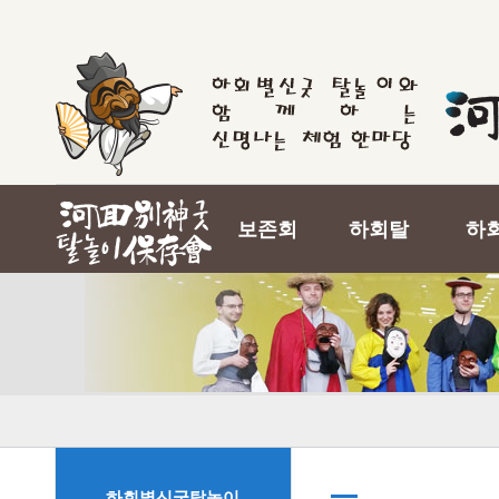
보존회
하회탈
하
하회별신굿탈놀이