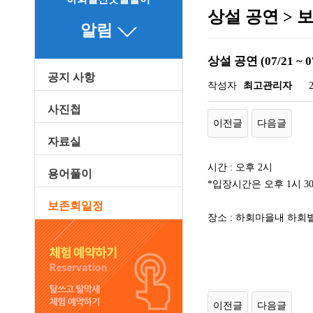
상설 공연 > 
알림
상설 공연 (07/21 ~ 0
공지 사항
페이지 정보
작성자
최고관리자
사진첩
이전글
다음글
자료실
시간 : 오후 2시
용어풀이
*입장시간은 오후 1시 
보존회일정
장소 : 하회마을내 하회
이전글
다음글