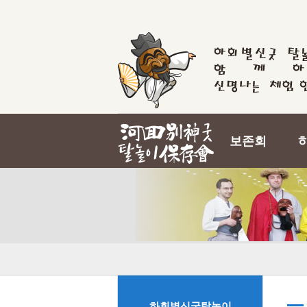
보존회
하회별신굿탈놀이