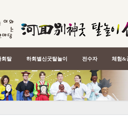
하회탈
하회별신굿탈놀이
전수자
체험&