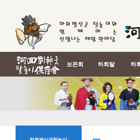
보존회
하회탈
하
하회별신굿탈놀이