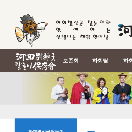
보존회
하회탈
하
하회별신굿탈놀이