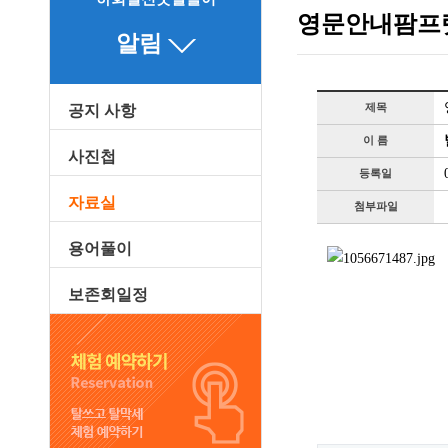
영문안내팜프렛
알림
제목
공지 사항
이 름
사진첩
등록일
자료실
첨부파일
용어풀이
보존회일정