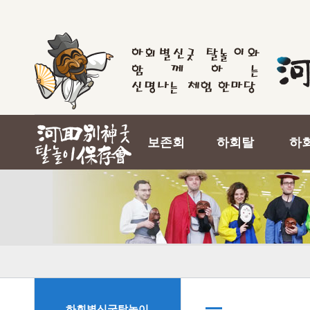
보존회
하회탈
하
하회별신굿탈놀이