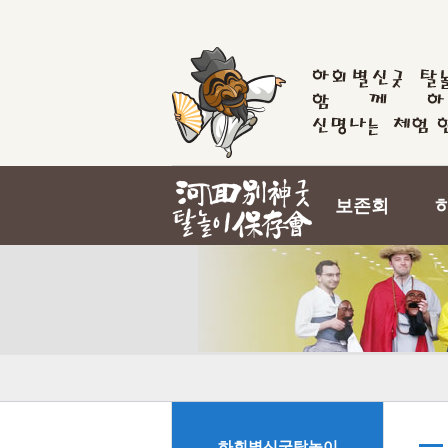
보존회
하회별신굿탈놀이