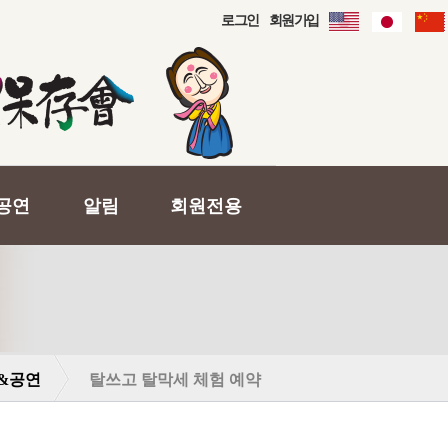
로그인
회원가입
공연
알림
회원전용
&공연
탈쓰고 탈막세 체험 예약