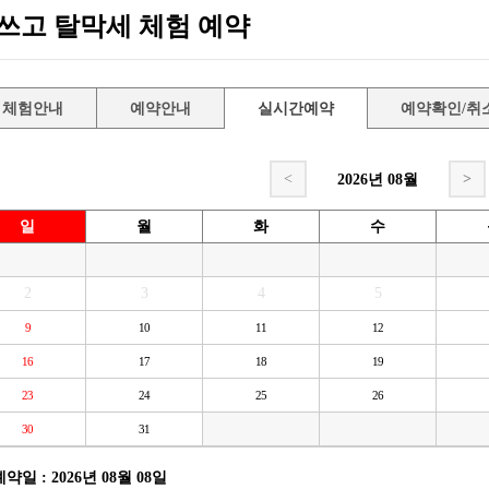
쓰고 탈막세 체험 예약
체험안내
예약안내
실시간예약
예약확인/취
<
>
2026년
08월
일
월
화
수
2
3
4
5
9
10
11
12
16
17
18
19
23
24
25
26
30
31
예약일 : 2026년 08월 08일