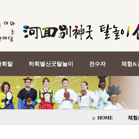
하회탈
하회별신굿탈놀이
전수자
체험&
HOME
체험