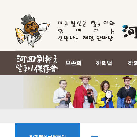
보존회
하회탈
하
하회별신굿탈놀이