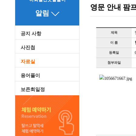
영문 안내 팜프
알림
제목
공지 사항
이 름
사진첩
등록일
자료실
첨부파일
용어풀이
보존회일정