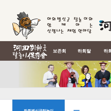
보존회
하회탈
하
하회별신굿탈놀이