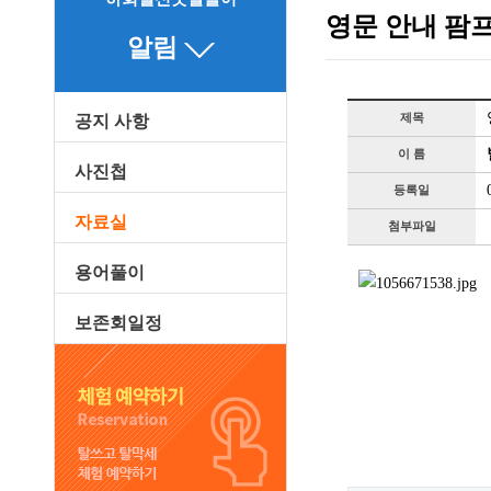
영문 안내 팜프
알림
제목
공지 사항
이 름
사진첩
등록일
자료실
첨부파일
용어풀이
보존회일정