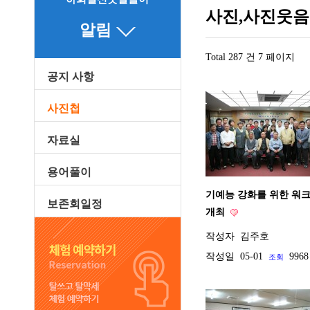
사진,사진웃음
알림
Total 287 건
7 페이지
공지 사항
사진첩
자료실
용어풀이
기예능 강화를 위한 워
보존회일정
개최
작성자
김주호
작성일
05-01
9968
조회