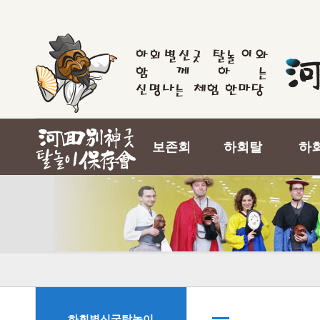
보존회
하회탈
하
하회별신굿탈놀이