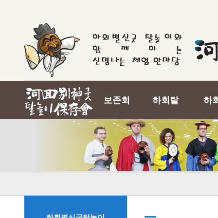
보존회
하회탈
하
하회별신굿탈놀이