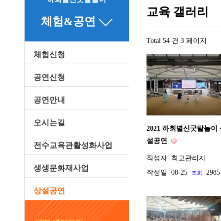
교육 갤러리
체험&공연
Total 54 건
3 페이지
체험신청
공연신청
공연안내
오시는길
2021 하회별신굿탈놀이
설공연
전수교육관활성화사업
작성자
최고관리자
생생문화재사업
작성일
08-25
2985
조회
상설공연