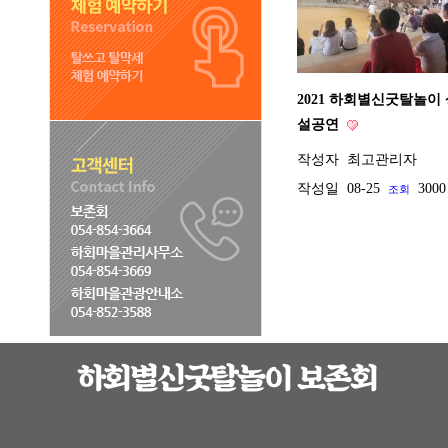
2021 하회별신굿탈놀이
설공연
작성자
최고관리자
작성일
08-25
3000
조회