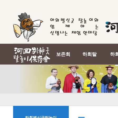
보존회
하회탈
하
하회별신굿탈놀이