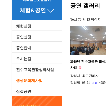
공연 갤러리
체험&공연
Total 76 건
13 페이지
체험신청
공연신청
공연안내
오시는길
2019년 전수교육관 활
사업
전수교육관활성화사업
작성자
최고관리자
생생문화재사업
작성일
03-21
4989
조회
상설공연