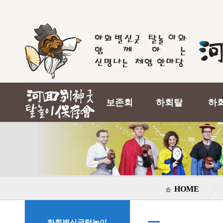
보존회
하회탈
하
HOME
하회별신굿탈놀이