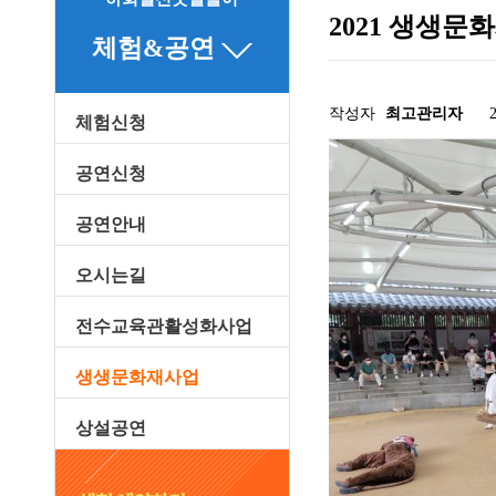
2021 생생문
체험&공연
작성자
최고관리자
체험신청
관련링크
공연신청
공연안내
오시는길
전수교육관활성화사업
생생문화재사업
상설공연