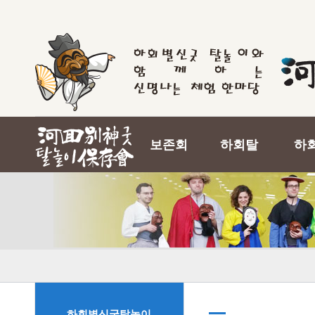
보존회
하회탈
하
하회별신굿탈놀이