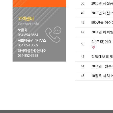
50
2015년 상
49
2015년 체
48
800년을 이
47
2014년 
설(구정)연휴
46
45
정월대보름 맞
44
2014년 1
43
10월호 까치