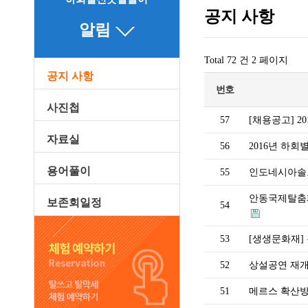
공지 사항
알림
Total 72 건
2 페이지
공지 사항
번호
사진첩
57
[채용공고] 
자료실
56
2016년 하
용어풀이
55
인도네시아솔
안동국제탈춤페
보존회일정
54
53
[생생문화재]
52
상설공연 재개
51
메르스 확산방