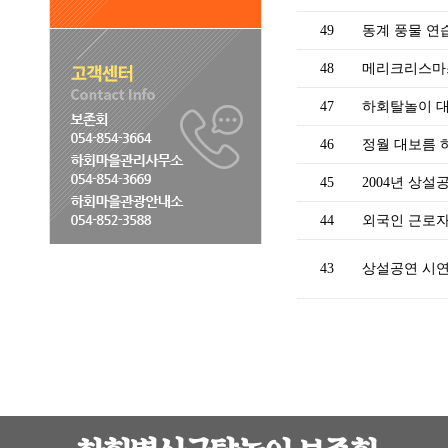
49
동계 풍물 연습
48
메리크리스
47
하회탈놀이 대
46
정월 대보름 
45
2004년 상설
44
외국인 근로자
43
상설공연 시