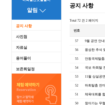
공지 사항
알림
Total 72 건
2 페이지
공지 사항
번호
사진첩
57
9월 공연 안
자료실
56
풍성한 추석 
용어풀이
55
안동국제탈춤페
54
국보 하회탈 
보존회일정
53
11월 상설공
52
하회탈춤 전
51
체육대회를 
50
찾아가는 무형