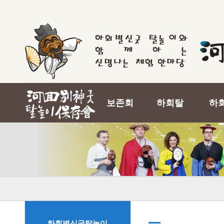
보존회
하회탈
하
하회별신굿탈놀이