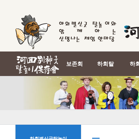
보존회
하회탈
하
하회별신굿탈놀이