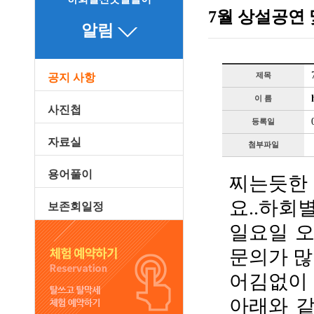
7월 상설공연 
알림
제목
공지 사항
이 름
사진첩
등록일
자료실
첨부파일
용어풀이
찌는듯한
요..하회
보존회일정
일요일 오
문의가 많
어김없이 
아래와 같