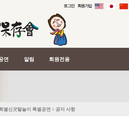
로그인
회원가입
공연
알림
회원전용
회별신굿탈놀이 특별공연 > 공지 사항