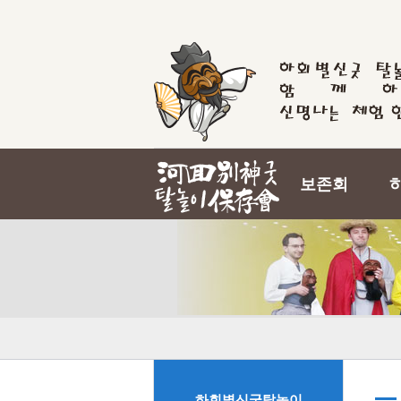
보존회
하회별신굿탈놀이