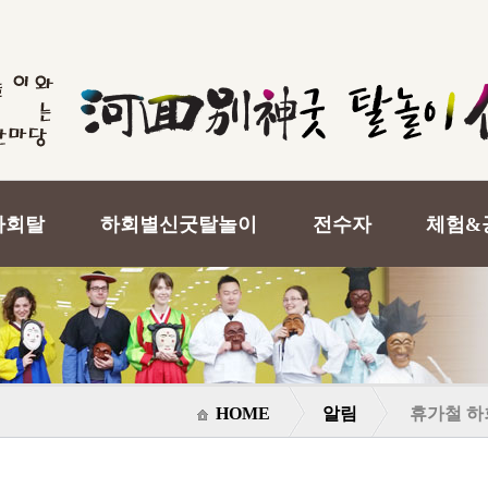
하회탈
하회별신굿탈놀이
전수자
체험&
HOME
알림
휴가철 하