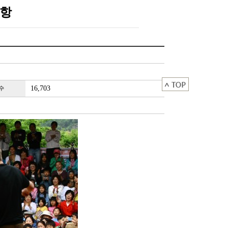
사항
16,703
수