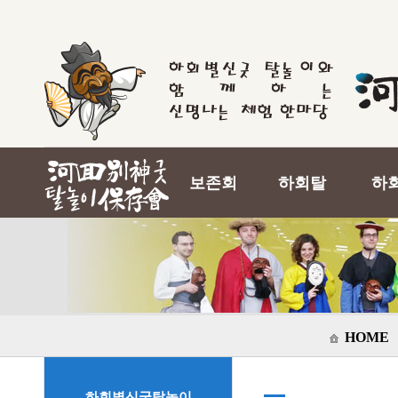
보존회
하회탈
하
HOME
하회별신굿탈놀이