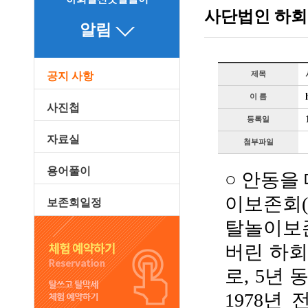
사단법인 하회
알림
제목
공지 사항
이 름
사진첩
등록일
자료실
첨부파일
용어풀이
○ 안동
이보존회(
보존회일정
탈놀이보존
버린 하회
로, 5년
1978