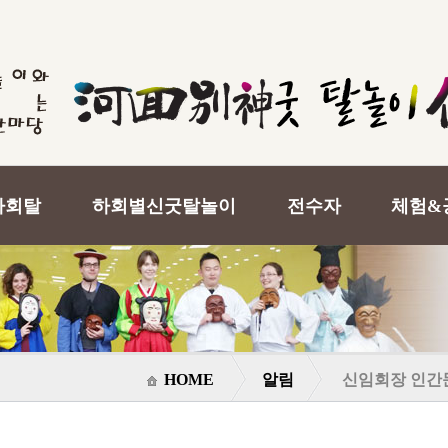
하회탈
하회별신굿탈놀이
전수자
체험&
HOME
알림
신임회장 인간문화