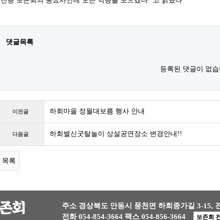
진등 보존회의 중요사안에 모든 역량을 모으겠다."고 밝혔다
댓글목록
등록된 댓글이 없습
하회마을 정월대보름 행사 안내
이전글
하회별신굿탈놀이 상설공연장소 변경안내!!
다음글
목록
주소 경상북도 안동시 풍천면 하회종가길 3-15,
전화 054-854-3664
팩스 054-856-3664
보존회 