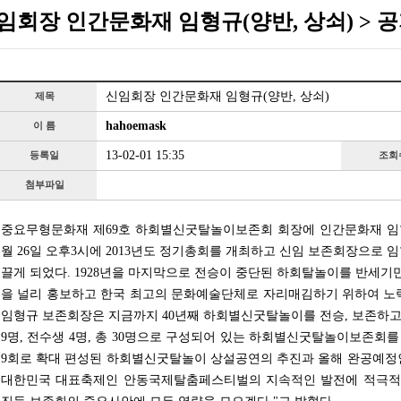
임회장 인간문화재 임형규(양반, 상쇠) > 
신임회장 인간문화재 임형규(양반, 상쇠)
제목
hahoemask
이 름
13-02-01 15:35
등록일
조회
첨부파일
중요무형문화재 제69호 하회별신굿탈놀이보존회 회장에 인간문화재 임형규
월 26일 오후3시에 2013년도 정기총회를 개최하고 신임 보존회장으로 
끌게 되었다. 1928년을 마지막으로 전승이 중단된 하회탈놀이를 반세
을 널리 홍보하고 한국 최고의 문화예술단체로 자리매김하기 위하여 노
임형규 보존회장은 지금까지 40년째 하회별신굿탈놀이를 전승, 보존하고 있
9명, 전수생 4명, 총 30명으로 구성되어 있는 하회별신굿탈놀이보존회를 
9회로 확대 편성된 하회별신굿탈놀이 상설공연의 추진과 올해 완공예정
대한민국 대표축제인 안동국제탈춤페스티벌의 지속적인 발전에 적극적