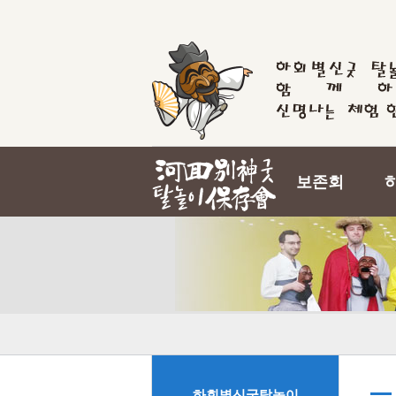
보존회
하회별신굿탈놀이