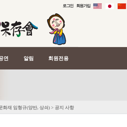
로그인
회원가입
공연
알림
회원전용
재 임형규(양반, 상쇠) > 공지 사항