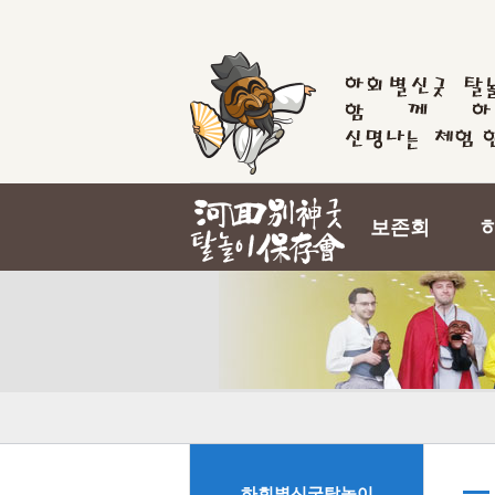
보존회
하회별신굿탈놀이