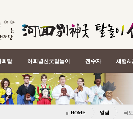
하회탈
하회별신굿탈놀이
전수자
체험&
HOME
알림
국보 