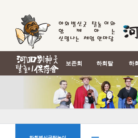
보존회
하회탈
하
하회별신굿탈놀이