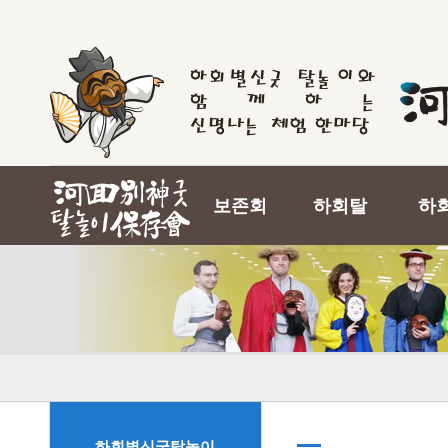
보존회
하회탈
하
하회별신굿탈놀이