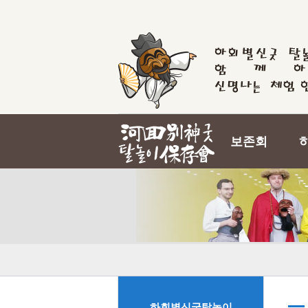
보존회
하회별신굿탈놀이