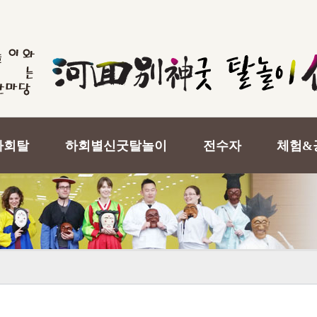
하회탈
하회별신굿탈놀이
전수자
체험&